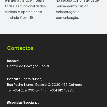
em geriatria que integra
no século XXI: criatividade,
todas as funcionalidades
pensamento crítico,
clínicas e operacionais,
colaboração e
incluindo Covid19.
comunicação.
38
39
Contactos
NAPEEC Hub Coimbra
ORIGAMI
i9social
Centro de Inovação Social
Iniciativa de Inovação e
Plataforma digital
Empreendedorismo Social
Instituto Pedro Nunes,
de diagnóstico
apoiada pelo Portugal
Rua Pedro Nunes, Edifício C, 3030-199 Coimbra
gerontológico em contexto
Inovação Social e
Tel.
+351 239 098 047
Tlm.
+351 910 159218
local.
promovida pelo NAPEEC.
i9social@i9social.pt