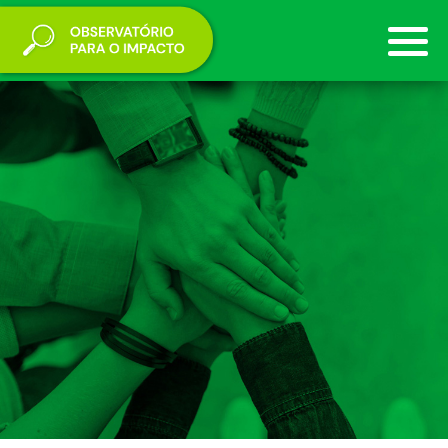
I9SOCIAL
PARCEIROS
PROJECTOS
NOTÍCIAS
AGENDA
RECURSOS
CONTACTOS
PT