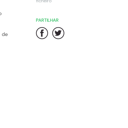
ficheiro
o
PARTILHAR
l de